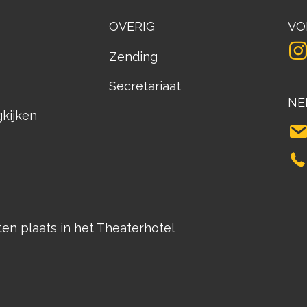
OVERIG
VO
Zending
Secretariaat
NE
gkijken
n plaats in het Theaterhotel