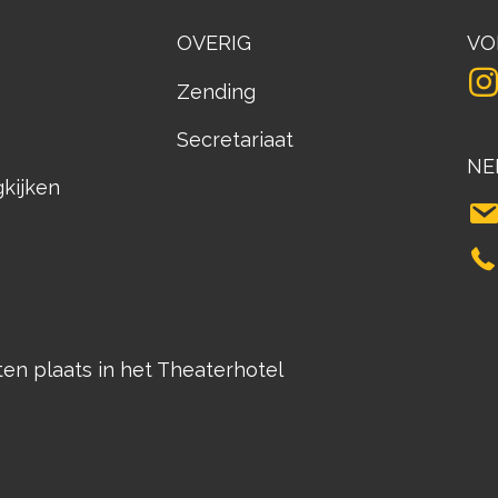
OVERIG
VO
Zending
Secretariaat
NE
gkijken
n plaats in het Theaterhotel