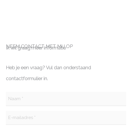
NEEM CONTACT MET MIJ OP
Ik wil graag meer informatie
Heb je een vraag? Vul dan onderstaand
contactformulier in.