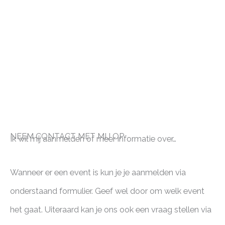
NEEM CONTACT MET MIJ OP
Ik wil mij aanmelden of meer informatie over…
Wanneer er een event is kun je je aanmelden via
onderstaand formulier. Geef wel door om welk event
het gaat. Uiteraard kan je ons ook een vraag stellen via