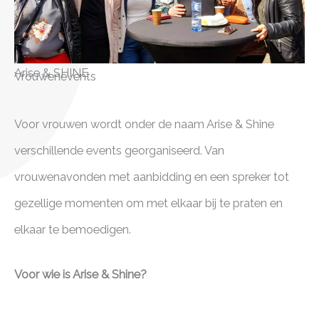
Arise & SHINE
Vrouwenevents
Voor vrouwen wordt onder de naam Arise & Shine
verschillende events georganiseerd. Van
vrouwenavonden met aanbidding en een spreker tot
gezellige momenten om met elkaar bij te praten en
elkaar te bemoedigen.
Voor wie is Arise & Shine?