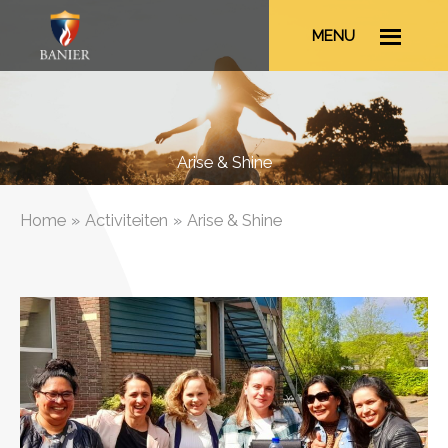
Ga
MENU
naar
de
inhoud
Arise & Shine
Home
Activiteiten
Arise & Shine