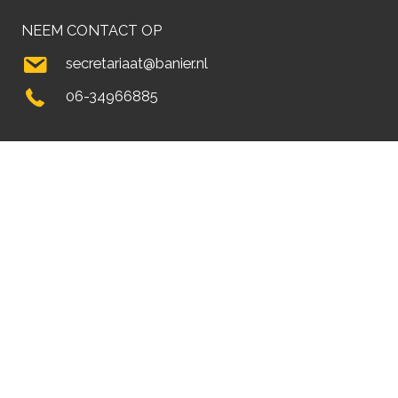
NEEM CONTACT OP
secretariaat@banier.nl
06-34966885
Vanaf december 2025 vinden al onze samenkomsten plaats
in het Theaterhotel
Theaterhotel
Schouwburgplein 1,
7607 AE Almelo
Parkeren: Parkeergarage Stadserf P3, Hagenborgh 115, dek D