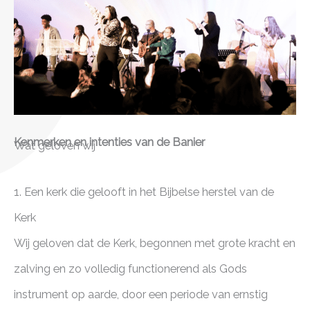
Kenmerken en intenties van de Banier
Wat geloven wij
1. Een kerk die gelooft in het Bijbelse herstel van de
Kerk
Wij geloven dat de Kerk, begonnen met grote kracht en
zalving en zo volledig functionerend als Gods
instrument op aarde, door een periode van ernstig