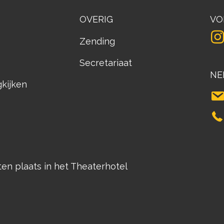
OVERIG
VO
Zending
Secretariaat
NE
gkijken
n plaats in het Theaterhotel