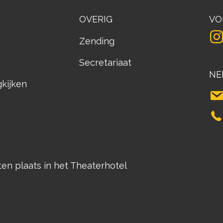
OVERIG
VO
Zending
Secretariaat
NE
gkijken
n plaats in het Theaterhotel