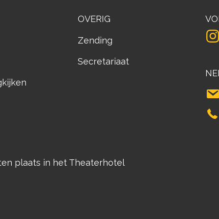
OVERIG
VO
Zending
Secretariaat
NE
gkijken
n plaats in het Theaterhotel