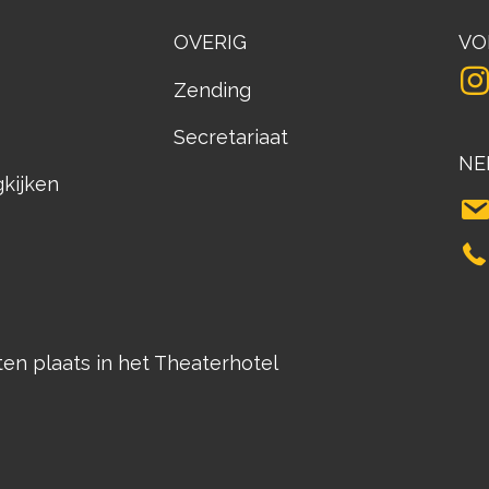
OVERIG
VO
Zending
Secretariaat
NE
gkijken
n plaats in het Theaterhotel