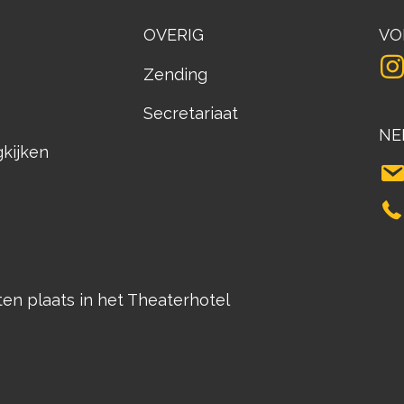
OVERIG
VO
Zending
Secretariaat
NE
gkijken
n plaats in het Theaterhotel