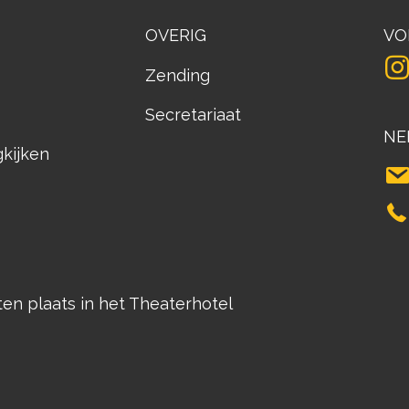
OVERIG
VO
Zending
Secretariaat
NE
gkijken
n plaats in het Theaterhotel