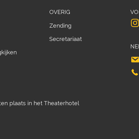
OVERIG
VO
Zending
Secretariaat
NE
gkijken
n plaats in het Theaterhotel