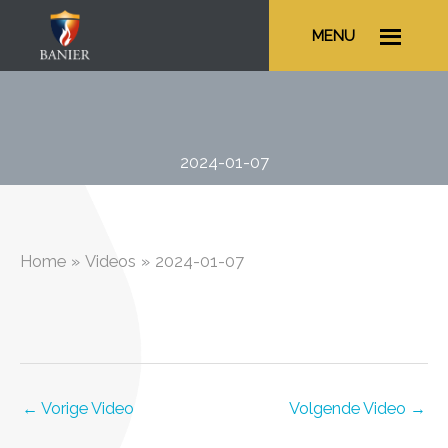
Ga
MENU
naar
de
inhoud
2024-01-07
Home
Videos
2024-01-07
←
Vorige Video
Volgende Video
→