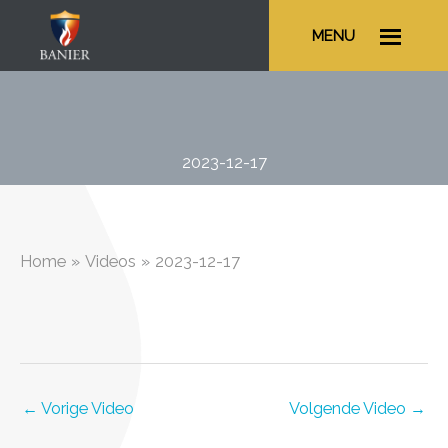
Ga
MENU
naar
de
inhoud
2023-12-17
Home
Videos
2023-12-17
←
Vorige Video
Volgende Video
→