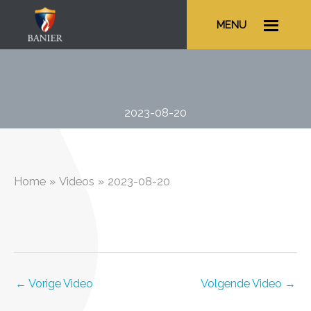
Ga
MENU
naar
de
inhoud
2023-08-20
Home
Videos
2023-08-20
←
Vorige Video
Volgende Video
→