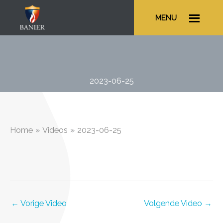
Ga
MENU
naar
de
inhoud
2023-06-25
Home
Videos
2023-06-25
←
Vorige Video
Volgende Video
→