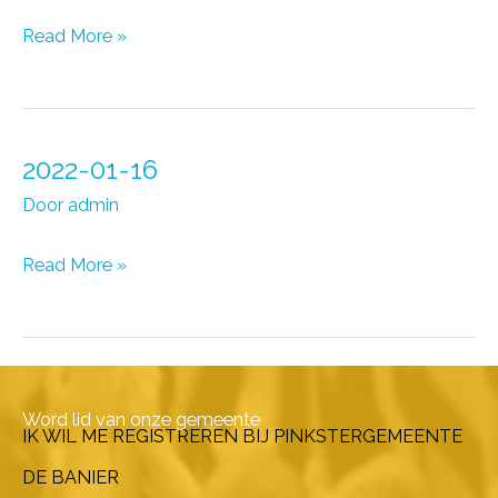
2022-
Read More »
01-
09
2022-01-16
Door
admin
2022-
Read More »
01-
16
Word lid van onze gemeente
IK WIL ME REGISTREREN BIJ PINKSTERGEMEENTE
DE BANIER