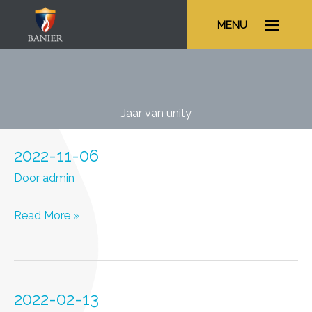
Ga
MENU
naar
de
inhoud
Jaar van unity
2022-11-06
Door
admin
2022-
Read More »
11-
06
2022-02-13