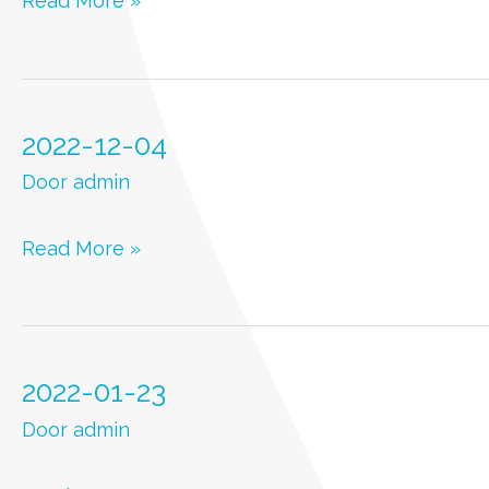
Read More »
12-
18
2022-12-04
Door
admin
2022-
Read More »
12-
04
2022-01-23
Door
admin