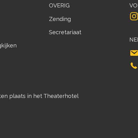
OVERIG
VO
Zending
Secretariaat
NE
gkijken
n plaats in het Theaterhotel