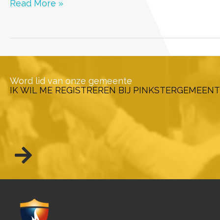
2022-
Read More »
01-
23
Word lid van onze gemeente
IK WIL ME REGISTREREN BIJ PINKSTERGEMEENT