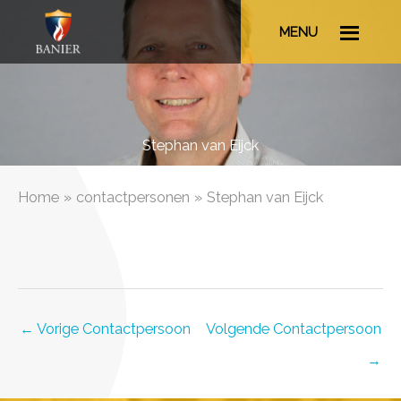
Ga
MENU
naar
de
inhoud
Stephan van Eijck
Home
contactpersonen
Stephan van Eijck
←
Vorige Contactpersoon
Volgende Contactpersoon
→