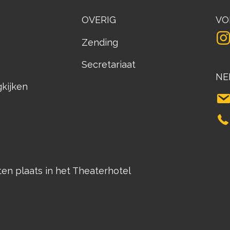
OVERIG
VO
Zending
Secretariaat
NE
gkijken
n plaats in het Theaterhotel