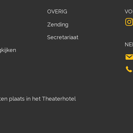
OVERIG
VO
Zending
Secretariaat
NE
gkijken
n plaats in het Theaterhotel