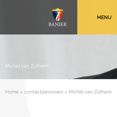
Ga
naar
MENU
de
inhoud
Michèl van Zuthem
Home
contactpersonen
Michèl van Zuthem