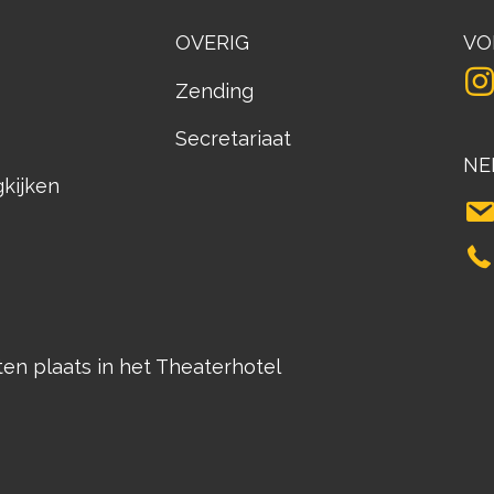
OVERIG
VO
Zending
Secretariaat
NE
gkijken
n plaats in het Theaterhotel