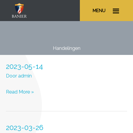
Ga
MENU
naar
de
inhoud
Handelingen
2023-05-14
Door
admin
2023-
Read More »
05-
14
2023-03-26