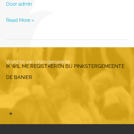
Door
admin
2023-
Read More »
03-
26
Word lid van onze gemeente
IK WIL ME REGISTREREN BIJ PINKSTERGEMEENTE
DE BANIER