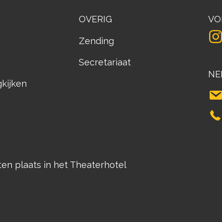
OVERIG
VO
Zending
Secretariaat
NE
gkijken
n plaats in het Theaterhotel