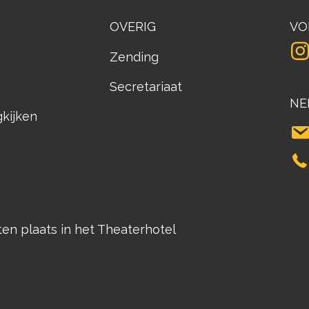
OVERIG
VO
Zending
Secretariaat
NE
gkijken
n plaats in het Theaterhotel