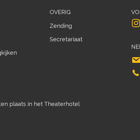
OVERIG
VO
Zending
Secretariaat
NE
gkijken
n plaats in het Theaterhotel