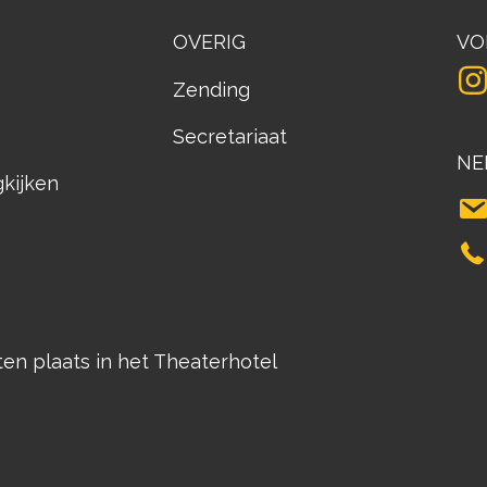
OVERIG
VO
Zending
Secretariaat
NE
gkijken
n plaats in het Theaterhotel