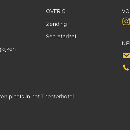
OVERIG
VO
Zending
Secretariaat
NE
gkijken
n plaats in het Theaterhotel