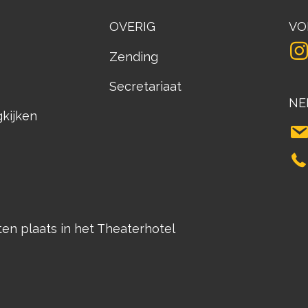
OVERIG
VO
Zending
Secretariaat
NE
gkijken
n plaats in het Theaterhotel