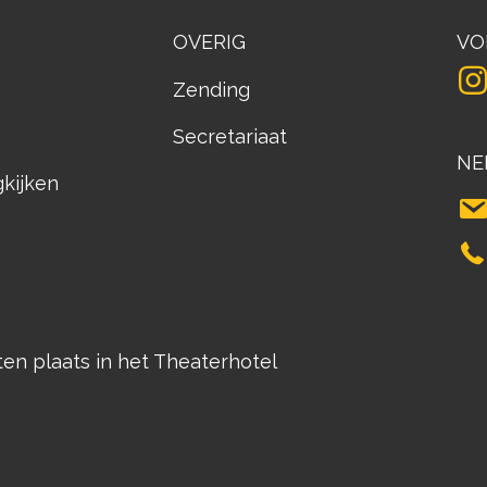
OVERIG
VO
Zending
Secretariaat
NE
gkijken
n plaats in het Theaterhotel