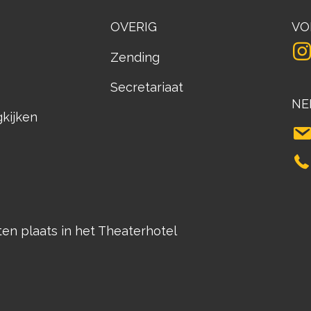
OVERIG
VO
Zending
Secretariaat
NE
gkijken
n plaats in het Theaterhotel