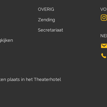
OVERIG
VO
Zending
Secretariaat
NE
gkijken
n plaats in het Theaterhotel