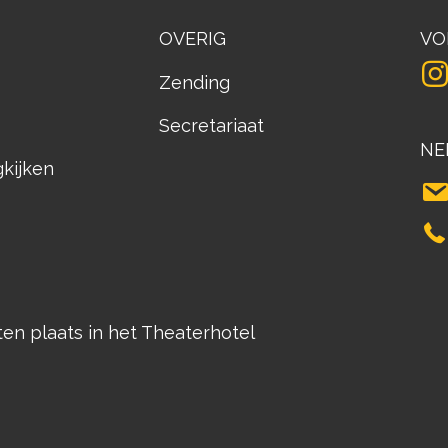
OVERIG
VO
Zending
Secretariaat
NE
gkijken
n plaats in het Theaterhotel