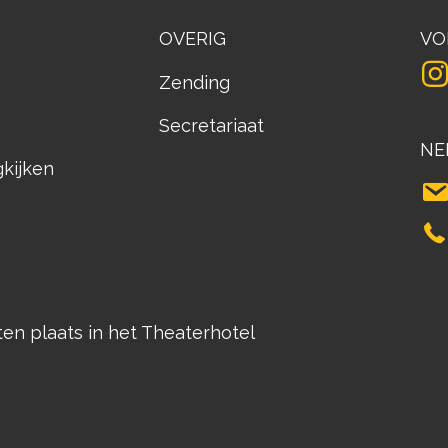
OVERIG
VO
Zending
Secretariaat
NE
gkijken
n plaats in het Theaterhotel