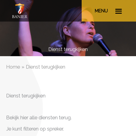
Ga
MENU
naar
de
inhoud
Dienst terugkijken
Home
Dienst terugkijken
Dienst terugkijken
Bekijk hier alle diensten terug.
Je kunt filteren op spreker.