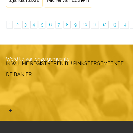
2 januari 2022
Michèl van Zuthem
1
2
3
4
5
6
7
8
9
10
11
12
13
14
Word lid van onze gemeente
IK WIL ME REGISTREREN BIJ PINKSTERGEMEENTE
DE BANIER